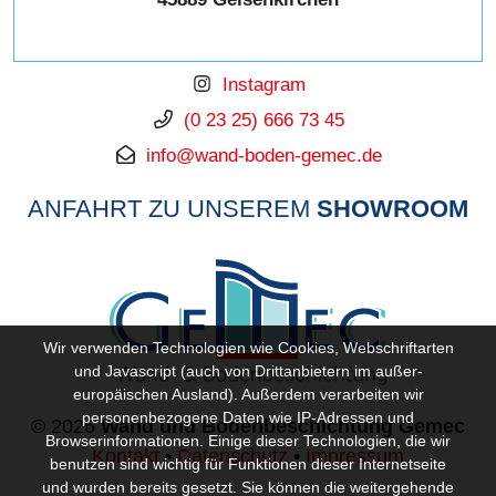
Instagram
(0 23 25) 666 73 45
info@wand-boden-gemec.de
ANFAHRT ZU UNSEREM
SHOWROOM
Wir verwenden Technologien wie Cookies, Webschriftarten
und Javascript (auch von Drittanbietern im außer-
europäischen Ausland). Außerdem verarbeiten wir
personenbezogene Daten wie IP-Adressen und
© 2026
Wand und Bodenbeschichtung Gemec
Browserinformationen. Einige dieser Technologien, die wir
Kontakt
•
Datenschutz
•
Impressum
benutzen sind wichtig für Funktionen dieser Internetseite
und wurden bereits gesetzt. Sie können die weitergehende