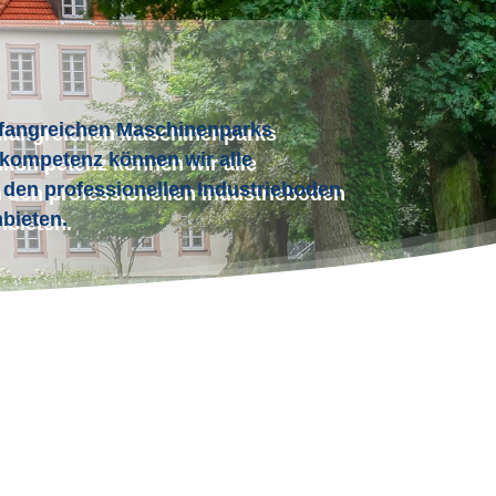
fangreichen Maschinenparks
kompetenz können wir alle
 den professionellen Industrieboden
bieten.