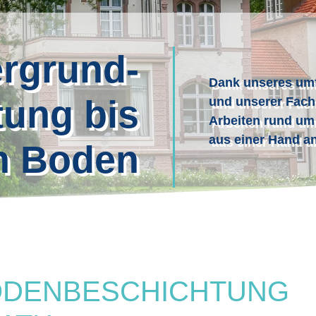
rgrund-
Dank unseres um
tung bis
und unserer Fach
Arbeiten rund um
aus einer Hand an
en Boden
ODENBESCHICHTUNG