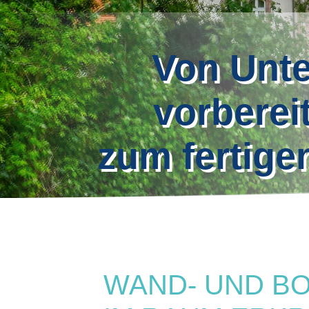
Von Unte
vorberei
zum fertig
WAND- UND B